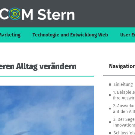
Marketing
Technologie und Entwicklung Web
User E
eren
Alltag
verändern
Navigatio
Einleitung
1. Beispie
ihre Auswi
2. Auswirk
auf den All
3. Der Sege
Innovation
Schlussfol