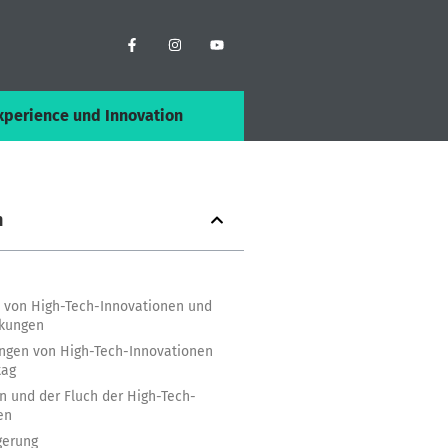
xperience und Innovation
n
le von High-Tech-Innovationen und
rkungen
ungen von High-Tech-Innovationen
tag
n und der Fluch der High-Tech-
en
gerung