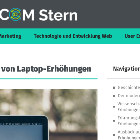
Marketing
Technologie und Entwicklung Web
User E
von
Laptop-Erhöhungen
Navigatio
Geschichte
Der modern
Wissenscha
Erhöhunge
Erfahrungs
Erhöhunge
Ausblick a
Erhöhunge