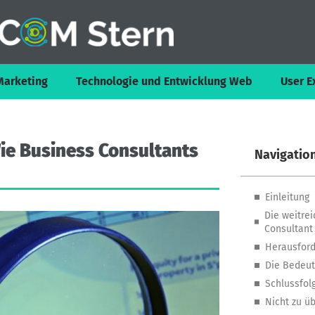
Marketing
Technologie und Entwicklung Web
User E
ie
Business
Consultants
Navigatio
Einleitung
Die weitre
Consultant
Herausfor
Die Bedeut
Schlussfol
Nicht zu ü