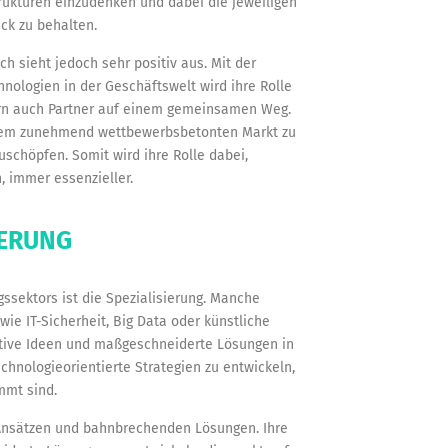
ukturen einzudenken und dabei die jeweiligen
ck zu behalten.
h sieht jedoch sehr positiv aus. Mit der
nologien in der Geschäftswelt wird ihre Rolle
dern auch Partner auf einem gemeinsamen Weg.
f dem zunehmend wettbewerbsbetonten Markt zu
uschöpfen. Somit wird ihre Rolle dabei,
 immer essenzieller.
IERUNG
ssektors ist die Spezialisierung. Manche
ie IT-Sicherheit, Big Data oder künstliche
ovative Ideen und maßgeschneiderte Lösungen in
hnologieorientierte Strategien zu entwickeln,
mmt sind.
n Ansätzen und bahnbrechenden Lösungen. Ihre